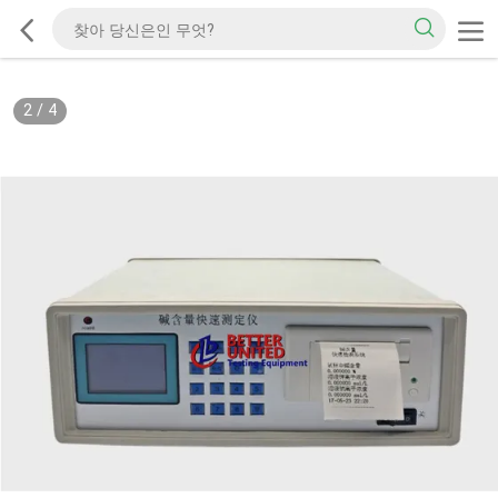
2
/
4