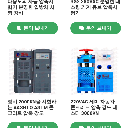
다용도의 자동 압축시
SGS 380VAC 분명한 테
험기 분명한 입방체 시
스팅 기계 큐브 압축시
험 장비
험기
공장 투어
문의 보내기
문의 보내기
품질 관리
연락처
견적 요청
만능시험기기
장비 2000KN을 시험하
220VAC 세미 자동차
토양 검정 기계
는 AASHTO ASTM 콘
콘크리트 압축 강도 테
크리트 압축 강도
스터 3000KN
분명한 테스팅 기계
문의 보내기
문의 보내기