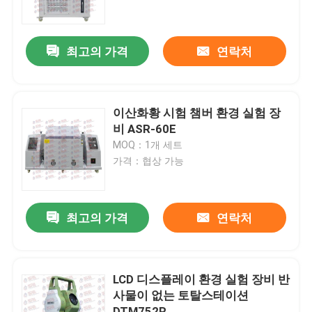
공장 투어
최고의 가격
연락처
품질 관리
이산화황 시험 챔버 환경 실험 장
연락처
비 ASR-60E
MOQ：1개 세트
가격：협상 가능
견적 요청
만능시험기기
최고의 가격
연락처
토양 검정 기계
LCD 디스플레이 환경 실험 장비 반
사물이 없는 토탈스테이션
분명한 테스팅 기계
DTM752R