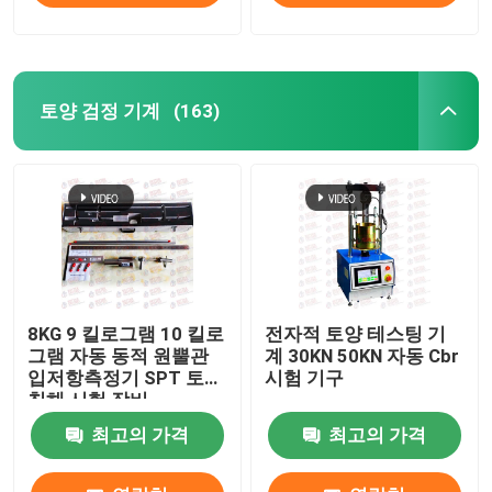
토양 검정 기계
(163)
8KG 9 킬로그램 10 킬로
전자적 토양 테스팅 기
그램 자동 동적 원뿔관
계 30KN 50KN 자동 Cbr
입저항측정기 SPT 토양
시험 기구
침해 시험 장비
최고의 가격
최고의 가격