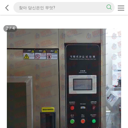
2
/
4