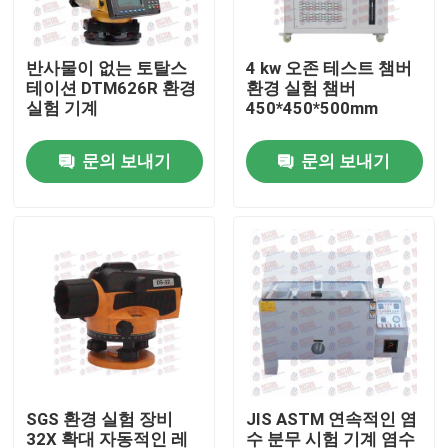
공장 투어
반사물이 없는 토탈스
4 kw 오존 테스트 챔버
테이션 DTM626R 환경
환경 실험 챔버
실험 기계
450*450*500mm
품질 관리
문의 보내기
문의 보내기
연락처
견적 요청
만능시험기기
토양 검정 기계
SGS 환경 실험 장비
JIS ASTM 연속적인 염
분명한 테스팅 기계
32X 확대 자동적인 레
수 분무 시험 기계 염수