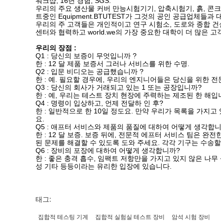
워크샵, 16년 경험, SGS.
우리의 주요 생산물 커버 만능시험기기, 압축시험기, 흙, 콘크리트
트중인 Equipment.BTUTEST가 그것의 공인 공급업체
우리의 주 고객들은 개인적이고 연구 시험소, 도로와 종합 건설
센터와 협력하고 world.we의 가장 중요한 대학이 더 많은 
우리의 장점 :
Q1 : 당신의 보증이 무엇입니까 ?
한 : 12 달 제품 보증서 그러나 서비스를 위한 수명.
Q2 : 입문 비디오는 공급했습니까 ?
한 : 예. 필요할 경우에, 우리의 엔지니어들은 당신을 위한 
Q3 : 당신의 회사가 거래되고 있는 1 또는 공장입니까?
한 : 예, 우리는 테스트 장치 현장에 주력하는 제조된 한 해입
Q4 : 명령이 입상하고, 언제 전달하 인 후?
한 : 일반적으로 한 10일 정도요. 만약 우리가 목록을 가지
요.
Q5 : 애프터 서비스와 제품의 품질에 대하여 어떻게 생각합
한 : 12 달 보증. 보증 뒤에, 전문적 에프터 서비스 팀은
된 문제를 해결할 수 있도록 도와 주세요. 각각 기구는 수송할
Q6 : 장비의 포장에 대하여 어떻게 생각합니까?
한 : 좋은 충격 흡수, 임팩트 저항만을 가지고 있지 않은 나무
성 기타 등등이라는 유리한 입장에 있습니다.
태그:
집합적 테스팅 기계
집합적 실험실 테스트 장비
암석 시험 장비