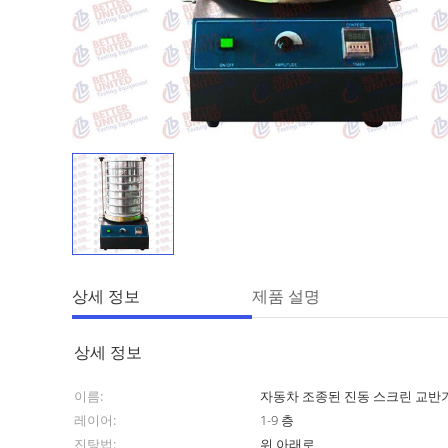
상세 정보
제품 설명
상세 정보
이름:
자동차 조종된 진동 스크린 교반
레이어:
1-9 층
진탕법:
위 아래로