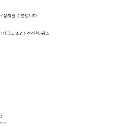
나무상자를 수출합니다
/P (지급도 조건), 전신환, 웨스
요
3mm