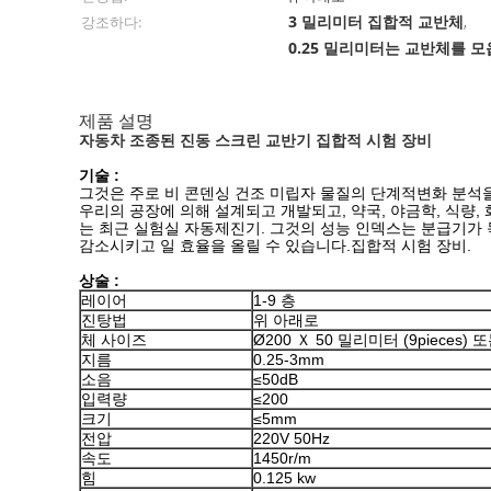
3 밀리미터 집합적 교반체
강조하다:
,
0.25 밀리미터는 교반체를 
제품 설명
자동차 조종된 진동 스크린 교반기 집합적 시험 장비
기술 :
그것은 주로 비 콘덴싱 건조 미립자 물질의 단계적변화 분석
우리의 공장에 의해 설계되고 개발되고, 약국, 야금학, 식량
는 최근 실험실 자동제진기. 그것의 성능 인덱스는 분급기가
감소시키고 일 효율을 올릴 수 있습니다.집합적 시험 장비.
상술 :
레이어
1-9 층
진탕법
위 아래로
체 사이즈
Ø200 Ｘ 50 밀리미터 (9pieces) 또
지름
0.25-3mm
소음
≤50dB
입력량
≤200
크기
≤5mm
전압
220V 50Hz
속도
1450r/m
힘
0.125 kw