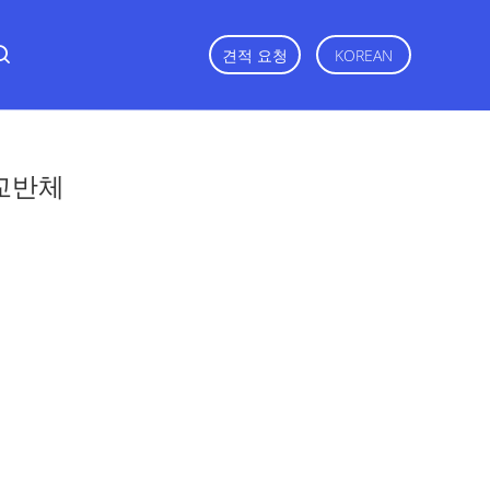
견적 요청
KOREAN
 교반체