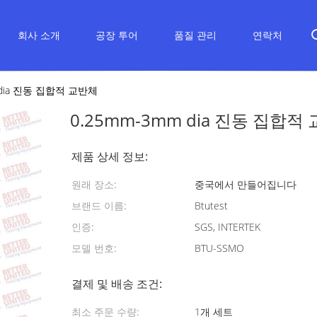
회사 소개
공장 투어
품질 관리
연락처
 dia 진동 집합적 교반체
0.25mm-3mm dia 진동 집합적
제품 상세 정보:
원래 장소:
중국에서 만들어집니다
브랜드 이름:
Btutest
인증:
SGS, INTERTEK
모델 번호:
BTU-SSMO
결제 및 배송 조건:
최소 주문 수량:
1개 세트