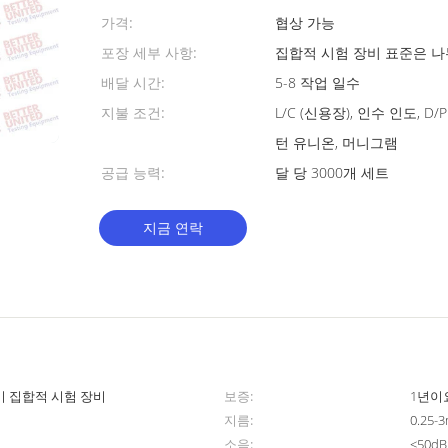
가격:
협상 가능
포장 세부 사항:
집합적 시험 장비 표준은 
배달 시간:
5-8 작업 일수
지불 조건:
L/C (신용장), 인수 인도, D
턴 유니온, 머니그램
공급 능력:
달 당 3000개 세트
지금 연락
기 집합적 시험 장비
보증:
1년이
지름:
0.25-
소음:
≤50dB